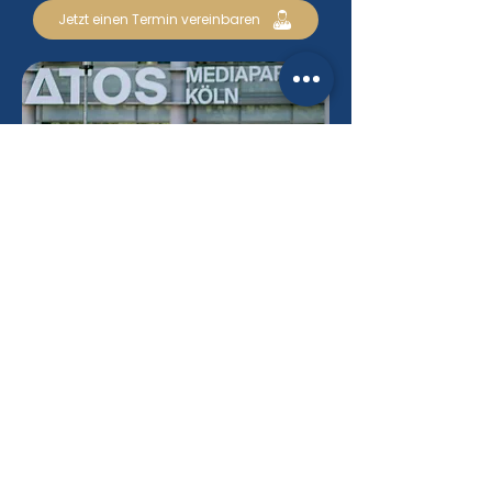
Jetzt einen Termin vereinbaren
Kontaktiere uns
+49 221 9797 300
I
nfo@Ruecken-Doc.de
Im Mediapark 3
50670 Köln