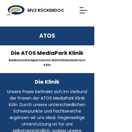
MVZ RÜCKENDOC
ATOS
Die ATOS MediaPark Klinik
Medizinische Expertise mit Wohlfühlambiente in
Köln
Die Klinik
Unsere Praxis befindet sich im Verbund
der Praxen der ATOS MediaPark Klinik
Köln. Durch unsere unterschiedlichen
Schwerpunkte und Fachbereiche
ergänzen wir uns ideal. Gegenseitige
Unterstützung ist für uns
selbstverständlich, sodass unsere