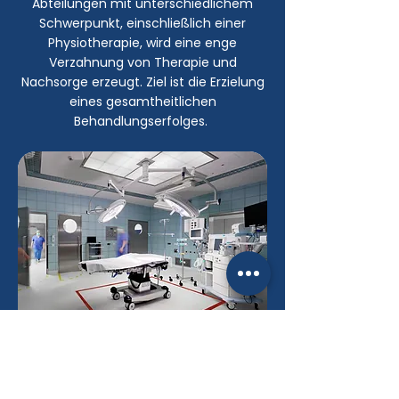
Abteilungen mit unterschiedlichem
Schwerpunkt, einschließlich einer
Physiotherapie, wird eine enge
Verzahnung von Therapie und
Nachsorge erzeugt. Ziel ist die Erzielung
eines gesamtheitlichen
Behandlungserfolges.
Kontaktiere uns