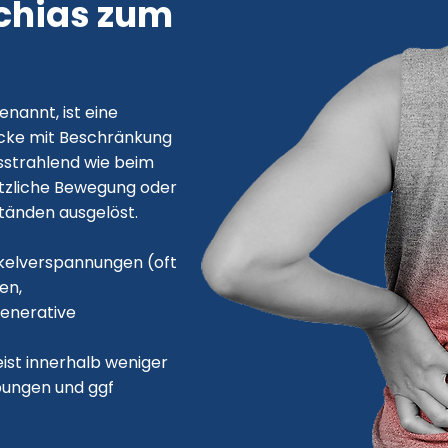
chias zum
nannt, ist eine
acke mit Beschränkung
sstrahlend wie beim
lötzliche Bewegung oder
änden ausgelöst.
skelverspannungen (oft
en,
enerative
ist innerhalb weniger
ungen und ggf