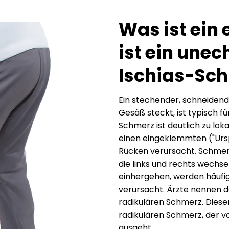
Was ist ein
ist ein unec
Ischias-Sc
Ein stechender, schneidend
Gesäß steckt, ist typisch fü
Schmerz ist deutlich zu lok
einen eingeklemmten ("Urs
Rücken verursacht. Schmerz
die links und rechts wechsel
einhergehen, werden häufig
verursacht. Ärzte nennen 
radikulären Schmerz. Diese
radikulären Schmerz, der v
ausgeht.