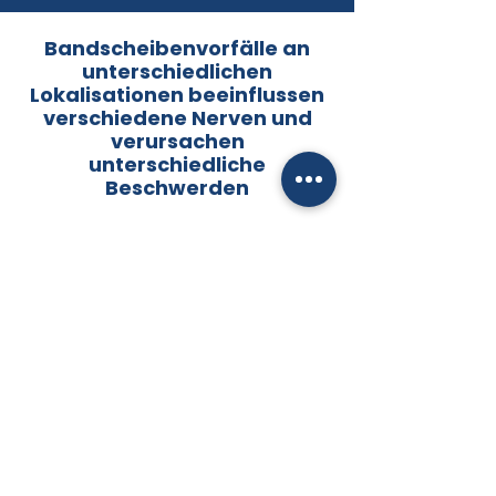
Bandscheibenvorfälle an
unterschiedlichen
Lokalisationen beeinflussen
verschiedene Nerven und
verursachen
unterschiedliche
Beschwerden
Zur Verdeutlichung nehmen wir an: Ein
Lichtschalter ist mit einer Lampe
verbunden. Wenn Sie diesen Schalter
drücken, geht immer diese Lampe an.
Drücken Sie einen anderen Schalter,
geht eine andere Lampe an. So verhält
es sich auch mit den Nerven im
menschlichen Körper. Genau wie ein
Elektriker weiß, welche Leitungen wohin
führen, weiß Ihr Arzt, welche Nerven wo
enden. Versuchen Sie daher, vor dem