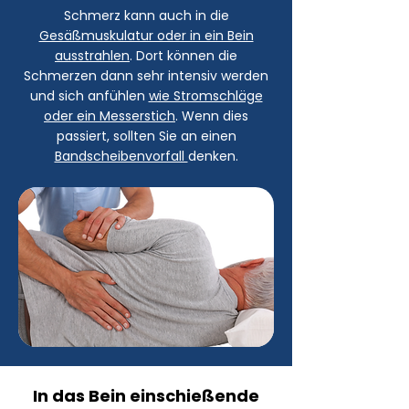
Schmerz kann auch in die
Gesäßmuskulatur oder in ein Bein
ausstrahlen
. Dort können die
Schmerzen dann sehr intensiv werden
und sich anfühlen
wie Stromschläge
oder ein Messerstich
. Wenn dies
passiert, sollten Sie an einen
Bandscheibenvorfall
denken.
In das Bein einschießende