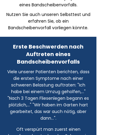
eines
Bandscheibenvorfalls
.
Nutzen Sie auch unseren Selbsttest und
erfahren Sie, ob ein
Bandscheibenvorfall
vorliegen könnte.
Erste Beschwerden nach
Auftreten eines
Bandscheibenvorfalls
Viele unserer Patienten berichten, dass
die ersten Symptome nach einer
schweren Belastung auftraten: "Ich
habe bei einem Umzug geholfen,..."
"Nach 3 Tagen Fliesenlegen begann es
plötzlich,..." "Wir haben im Garten hart
gearbeitet, das war auch nötig, aber
dann...".
Oft verspürt man zuerst einen