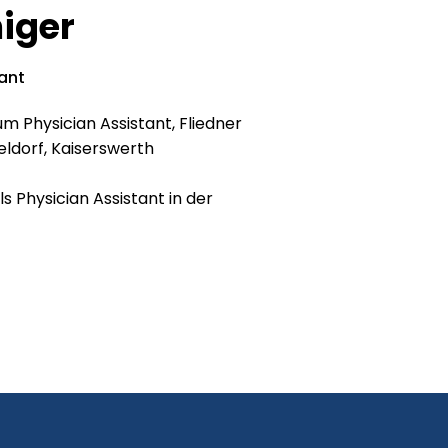
iger
tant
m Physician Assistant, Fliedner
ldorf, Kaiserswerth
ls Physician Assistant in der